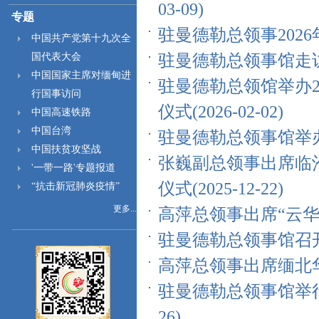
03-09)
专题
驻曼德勒总领事2026年新
中国共产党第十九次全
国代表大会
驻曼德勒总领事馆走访慰问
中国国家主席对缅甸进
驻曼德勒总领馆举办2
行国事访问
仪式(2026-02-02)
中国高速铁路
中国台湾
驻曼德勒总领事馆举办20
中国扶贫攻坚战
张巍副总领事出席临
'一带一路'专题报道
仪式(2025-12-22)
“抗击新冠肺炎疫情”
更多...
高萍总领事出席“云华杯”
驻曼德勒总领事馆召开20
高萍总领事出席缅北华文
驻曼德勒总领事馆举行庆
26)