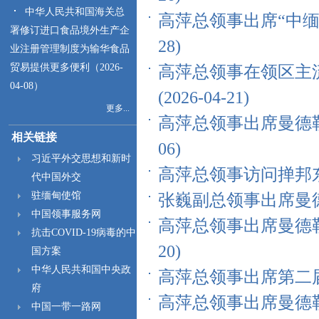
中华人民共和国海关总
高萍总领事出席“中缅胞
署修订进口食品境外生产企
28)
业注册管理制度为输华食品
贸易提供更多便利（2026-
高萍总领事在领区主
04-08）
(2026-04-21)
更多...
高萍总领事出席曼德勒省
相关链接
06)
习近平外交思想和新时
高萍总领事访问掸邦东部地
代中国外交
驻缅甸使馆
张巍副总领事出席曼德勒
中国领事服务网
高萍总领事出席曼德勒
抗击COVID-19病毒的中
20)
国方案
中华人民共和国中央政
高萍总领事出席第二届中
府
高萍总领事出席曼德勒
中国一带一路网