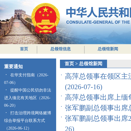
首页
总领馆信息
总领馆新闻
首页
>
总领馆新闻
重要通知
高萍总领事在领区主
在华支付指南（2026-
07-06）
(2026-07-16)
提醒中国公民切勿非法
高萍总领事出席上缅甸专
进入缅北有关地区（2026-
06-20）
张军鹏副总领事出席总领
打击治理跨境网络赌博
张军鹏副总领事出席20
综合举报平台联系方式
26)
（2026-06-12）