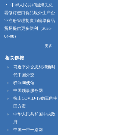
中华人民共和国海关总
署修订进口食品境外生产企
业注册管理制度为输华食品
贸易提供更多便利（2026-
04-08）
更多...
相关链接
习近平外交思想和新时
代中国外交
驻缅甸使馆
中国领事服务网
抗击COVID-19病毒的中
国方案
中华人民共和国中央政
府
中国一带一路网