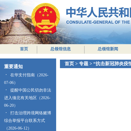
首页
总领馆信息
总领馆新闻
首页
>
专题
>
“抗击新冠肺炎疫
重要通知
在华支付指南（2026-
07-06）
提醒中国公民切勿非法
进入缅北有关地区（2026-
06-20）
打击治理跨境网络赌博
综合举报平台联系方式
（2026-06-12）