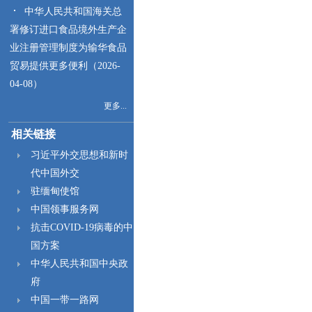
中华人民共和国海关总
署修订进口食品境外生产企
业注册管理制度为输华食品
贸易提供更多便利（2026-
04-08）
更多...
相关链接
习近平外交思想和新时
代中国外交
驻缅甸使馆
中国领事服务网
抗击COVID-19病毒的中
国方案
中华人民共和国中央政
府
中国一带一路网