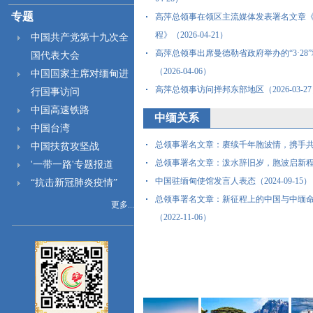
专题
高萍总领事在领区主流媒体发表署名文章
程》（2026-04-21）
中国共产党第十九次全
高萍总领事出席曼德勒省政府举办的“3·28
国代表大会
（2026-04-06）
中国国家主席对缅甸进
高萍总领事访问掸邦东部地区（2026-03-2
行国事访问
中国高速铁路
中缅关系
中国台湾
总领事署名文章：赓续千年胞波情，携手共话发展
中国扶贫攻坚战
总领事署名文章：泼水辞旧岁，胞波启新程（20
'一带一路'专题报道
中国驻缅甸使馆发言人表态（2024-09-15）
“抗击新冠肺炎疫情”
总领事署名文章：新征程上的中国与中缅
更多...
（2022-11-06）