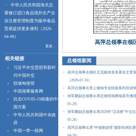
中华人民共和国海关总
署修订进口食品境外生产企
业注册管理制度为输华食品
贸易提供更多便利（2026-
04-08）
高萍总领事在领
更多...
相关链接
总领馆新闻
习近平外交思想和新时
高萍总领事在领区主流媒体发表署名文章宣
代中国外交
（2026-07-16）
驻缅甸使馆
高萍总领事出席上缅甸专业技能系列培训班开班仪
中国领事服务网
张军鹏副总领事出席总领馆捐赠瑞喜宫佛塔太
抗击COVID-19病毒的中
05-29）
国方案
张军鹏副总领事出席2026年“汉语桥”中文比
中华人民共和国中央政
05-26）
府
高萍总领事出席“中缅胞波情”摄影绘画比赛开
中国一带一路网
04-28）