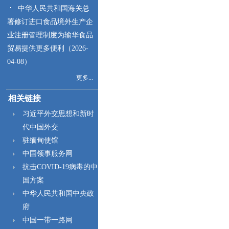
中华人民共和国海关总
署修订进口食品境外生产企
业注册管理制度为输华食品
贸易提供更多便利（2026-
04-08）
更多...
相关链接
习近平外交思想和新时
代中国外交
驻缅甸使馆
中国领事服务网
抗击COVID-19病毒的中
国方案
中华人民共和国中央政
府
中国一带一路网