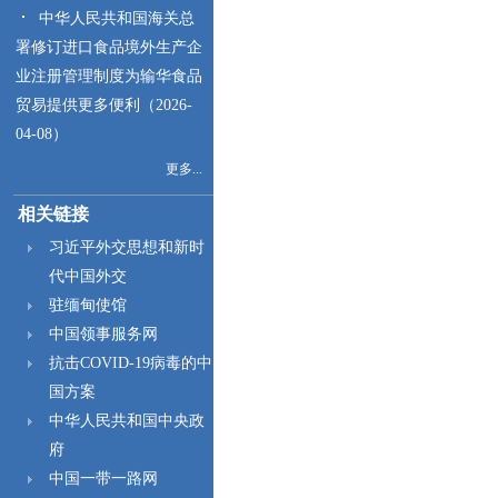
中华人民共和国海关总
署修订进口食品境外生产企
业注册管理制度为输华食品
贸易提供更多便利（2026-
04-08）
更多...
相关链接
习近平外交思想和新时
代中国外交
驻缅甸使馆
中国领事服务网
抗击COVID-19病毒的中
国方案
中华人民共和国中央政
府
中国一带一路网