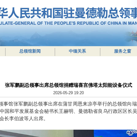
总领馆新闻
中缅关系
服务之窗
张军鹏副总领事出席总领馆捐赠瑞喜宫佛塔太阳能设备仪式
2026-05-29 19:20
总领事馆张军鹏副总领事出席在蒲甘周恩来凉亭举行的总领馆向
中国和平发展基金会秘书长王赫明、曼德勒省良乌行政区区长
会长李伯波等人出席。