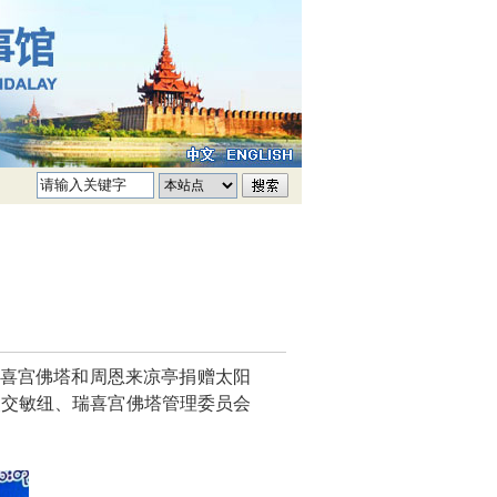
瑞喜宫佛塔和周恩来凉亭捐赠太阳
吴交敏纽、瑞喜宫佛塔管理委员会