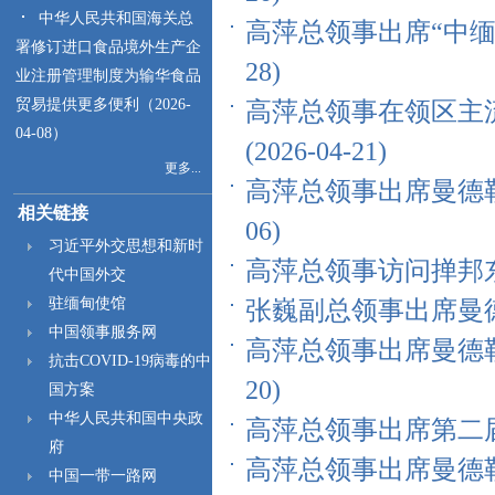
中华人民共和国海关总
高萍总领事出席“中缅胞
署修订进口食品境外生产企
28)
业注册管理制度为输华食品
贸易提供更多便利（2026-
高萍总领事在领区主
04-08）
(2026-04-21)
更多...
高萍总领事出席曼德勒省
相关链接
06)
习近平外交思想和新时
高萍总领事访问掸邦东部地
代中国外交
驻缅甸使馆
张巍副总领事出席曼德勒
中国领事服务网
高萍总领事出席曼德勒
抗击COVID-19病毒的中
20)
国方案
中华人民共和国中央政
高萍总领事出席第二届中
府
高萍总领事出席曼德勒
中国一带一路网