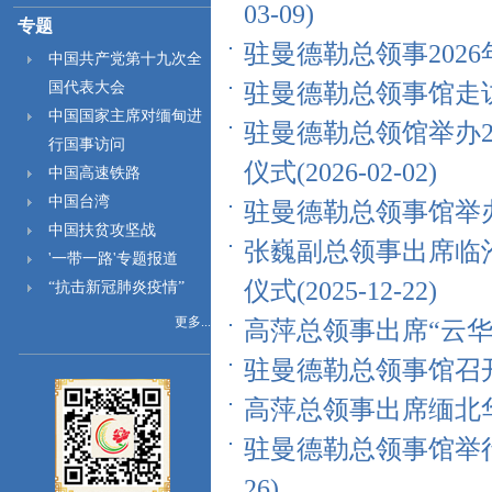
03-09)
专题
驻曼德勒总领事2026年新
中国共产党第十九次全
国代表大会
驻曼德勒总领事馆走访慰问
中国国家主席对缅甸进
驻曼德勒总领馆举办2
行国事访问
仪式(2026-02-02)
中国高速铁路
中国台湾
驻曼德勒总领事馆举办20
中国扶贫攻坚战
张巍副总领事出席临
'一带一路'专题报道
仪式(2025-12-22)
“抗击新冠肺炎疫情”
更多...
高萍总领事出席“云华杯”
驻曼德勒总领事馆召开20
高萍总领事出席缅北华文
驻曼德勒总领事馆举行庆
26)