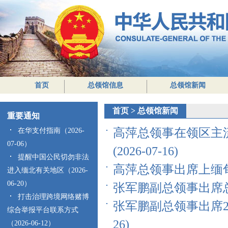
首页
总领馆信息
总领馆新闻
首页
>
总领馆新闻
重要通知
高萍总领事在领区主
在华支付指南（2026-
07-06）
(2026-07-16)
提醒中国公民切勿非法
高萍总领事出席上缅甸专
进入缅北有关地区（2026-
06-20）
张军鹏副总领事出席总领
打击治理跨境网络赌博
张军鹏副总领事出席20
综合举报平台联系方式
26)
（2026-06-12）