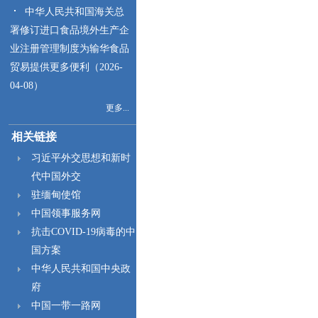
中华人民共和国海关总
署修订进口食品境外生产企
业注册管理制度为输华食品
贸易提供更多便利（2026-
04-08）
更多...
相关链接
习近平外交思想和新时
代中国外交
驻缅甸使馆
中国领事服务网
抗击COVID-19病毒的中
国方案
中华人民共和国中央政
府
中国一带一路网