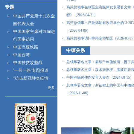
专题
高萍总领事在领区主流媒体发表署名文章
程》（2026-04-21）
中国共产党第十九次全
高萍总领事出席曼德勒省政府举办的“3·28
国代表大会
（2026-04-06）
中国国家主席对缅甸进
高萍总领事访问掸邦东部地区（2026-03-2
行国事访问
中国高速铁路
中缅关系
中国台湾
总领事署名文章：赓续千年胞波情，携手共话发展
中国扶贫攻坚战
总领事署名文章：泼水辞旧岁，胞波启新程（20
'一带一路'专题报道
中国驻缅甸使馆发言人表态（2024-09-15）
“抗击新冠肺炎疫情”
总领事署名文章：新征程上的中国与中缅
更多...
（2022-11-06）