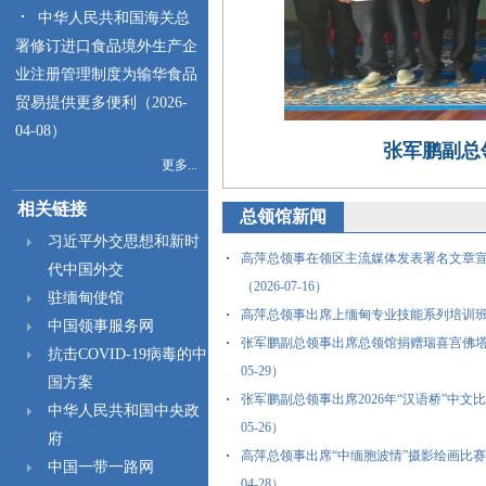
中华人民共和国海关总
署修订进口食品境外生产企
业注册管理制度为输华食品
贸易提供更多便利（2026-
04-08）
张军鹏副总
更多...
相关链接
总领馆新闻
习近平外交思想和新时
高萍总领事在领区主流媒体发表署名文章宣
代中国外交
（2026-07-16）
驻缅甸使馆
高萍总领事出席上缅甸专业技能系列培训班开班仪
中国领事服务网
张军鹏副总领事出席总领馆捐赠瑞喜宫佛塔太
抗击COVID-19病毒的中
05-29）
国方案
张军鹏副总领事出席2026年“汉语桥”中文比
中华人民共和国中央政
05-26）
府
高萍总领事出席“中缅胞波情”摄影绘画比赛开
中国一带一路网
04-28）