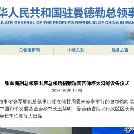
总领馆新闻
中缅关系
服务之窗
张军鹏副总领事出席总领馆捐赠瑞喜宫佛塔太阳能设备仪式
2026-05-29 19:20
总领事馆张军鹏副总领事出席在蒲甘周恩来凉亭举行的总领馆向
中国和平发展基金会秘书长王赫明、曼德勒省良乌行政区区长
会长李伯波等人出席。