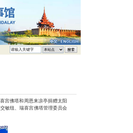
瑞喜宫佛塔和周恩来凉亭捐赠太阳
吴交敏纽、瑞喜宫佛塔管理委员会