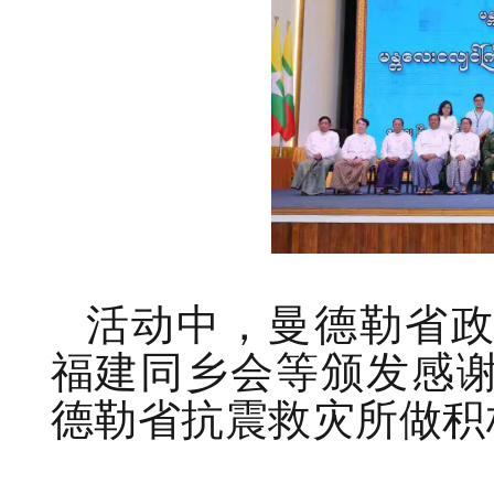
活动中，曼德勒省
福建同乡会等颁发感
德勒省抗震救灾所做积