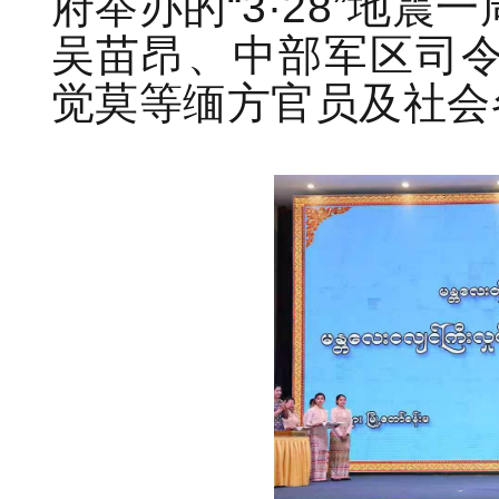
府举办的“3·28”地
吴苗昂、中部军区司
觉莫等缅方官员及社会