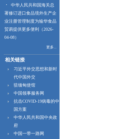
中华人民共和国海关总
署修订进口食品境外生产企
业注册管理制度为输华食品
贸易提供更多便利（2026-
04-08）
更多...
相关链接
习近平外交思想和新时
代中国外交
驻缅甸使馆
中国领事服务网
抗击COVID-19病毒的中
国方案
中华人民共和国中央政
府
中国一带一路网