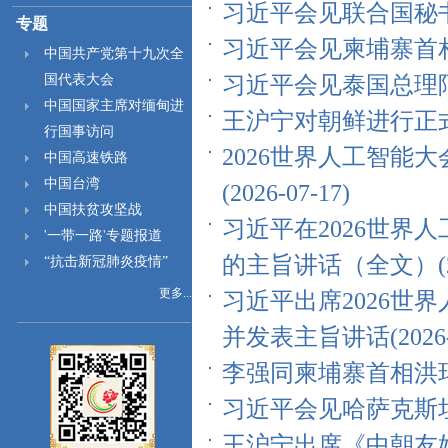
习近平会见联合国秘书长古
专题
习近平会见柬埔寨首相洪玛
中国共产党第十九次全
国代表大会
习近平会见泰国总理阿努廷(
中国国家主席对缅甸进
王沪宁对朝鲜进行正式友好
行国事访问
2026世界人工智能
中国高速铁路
中国台湾
(2026-07-17)
中国扶贫攻坚战
习近平在2026世界
'一带一路'专题报道
的主旨讲话（全文）(202
“抗击新冠肺炎疫情”
更多...
习近平出席2026世
并发表主旨讲话(2026-0
李强同柬埔寨首相洪玛奈会
习近平会见哈萨克斯坦总统
王沪宁出席《中朝友好合