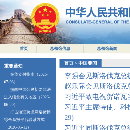
首页
总领馆信息
总领馆新闻
首页
>
中国要闻
重要通知
李强会见斯洛伐克总统佩列
在华支付指南（2026-
07-06）
赵乐际会见斯洛伐克总统佩
提醒中国公民切勿非法
习近平致电祝贺诺瓦当选
进入缅北有关地区（2026-
06-20）
习近平主席特使、科技
打击治理跨境网络赌博
29)
综合举报平台联系方式
习近平同斯洛伐克总统佩列
（2026-06-12）