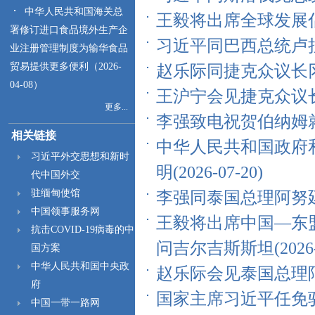
中华人民共和国海关总
王毅将出席全球发展倡议5
署修订进口食品境外生产企
习近平同巴西总统卢拉通电
业注册管理制度为输华食品
贸易提供更多便利（2026-
赵乐际同捷克众议长冈村富
04-08）
王沪宁会见捷克众议长冈村
更多...
李强致电祝贺伯纳姆就任英
相关链接
中华人民共和国政府
习近平外交思想和新时
明(2026-07-20)
代中国外交
驻缅甸使馆
李强同泰国总理阿努廷会谈(
中国领事服务网
王毅将出席中国—东
抗击COVID-19病毒的中
问吉尔吉斯斯坦(2026-0
国方案
中华人民共和国中央政
赵乐际会见泰国总理阿努廷(
府
国家主席习近平任免驻外大
中国一带一路网