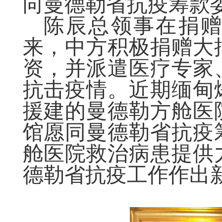
向曼德勒省抗疫筹款委
陈辰总领事在捐
来，中
方积极捐赠大
资，
并
派遣医疗专家
抗击疫情。近期缅甸
援建的曼德勒方舱医
馆愿同
曼德勒省抗疫
舱医院救治病患提供
德勒省抗疫工作作出