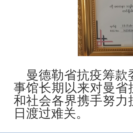
曼德勒省抗疫筹款
事馆长期以来对曼省
和社会各界携手努力
日渡过
难关。