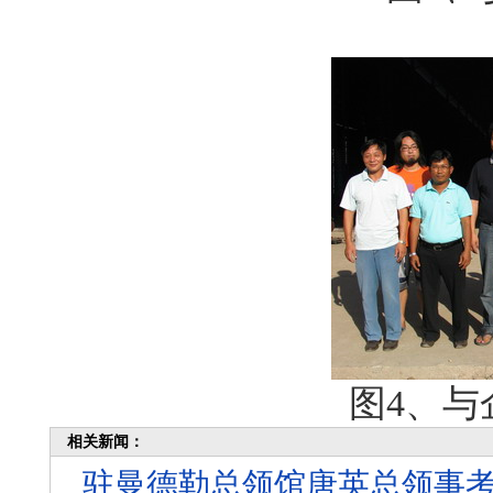
图4、与
相关新闻：
驻曼德勒总领馆唐英总领事