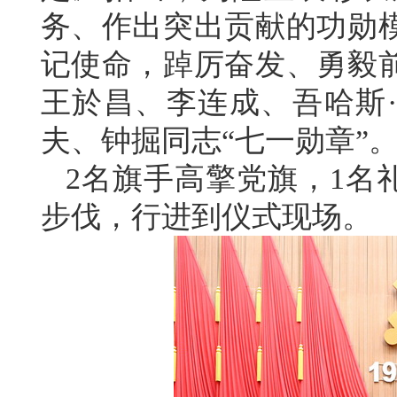
务、作出突出贡献的功勋
记使命，踔厉奋发、勇毅
王於昌、李连成、吾哈斯
夫、钟掘同志“七一勋章”
2名旗手高擎党旗，1名
步伐，行进到仪式现场。