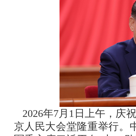
2026年7月1日上午，
京人民大会堂隆重举行。