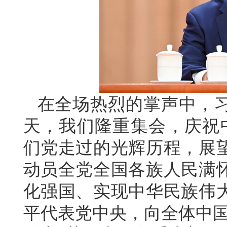
在全场热烈的掌声中，
天，我们隆重集会，庆祝中
们党走过的光辉历程，展
动员全党全国各族人民满
化强国、实现中华民族伟
平代表党中央，向全体中国