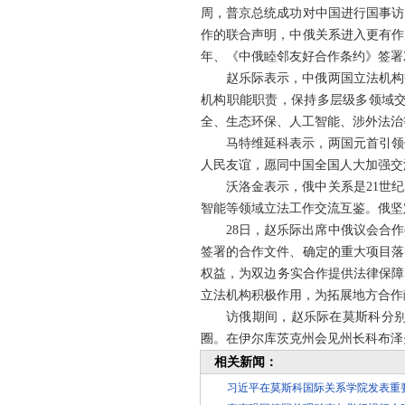
周，普京总统成功对中国进行国事访
作的联合声明，中俄关系进入更有作
年、《中俄睦邻友好合作条约》签署
赵乐际表示，中俄两国立法机构
机构职能职责，保持多层级多领域
全、生态环保、人工智能、涉外法治
马特维延科表示，两国元首引领
人民友谊，愿同中国全国人大加强交
沃洛金表示，俄中关系是21世
智能等领域立法工作交流互鉴。俄坚
28日，赵乐际出席中俄议会合
签署的合作文件、确定的重大项目落
权益，为双边务实合作提供法律保障
立法机构积极作用，为拓展地方合作
访俄期间，赵乐际在莫斯科分别
圈。在伊尔库茨克州会见州长科布泽
相关新闻：
习近平在莫斯科国际关系学院发表重要