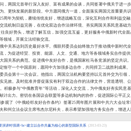
问，两国元首举行深入友好、富有成果的会谈，共同签署中俄关于进一
为、更快发展的新阶段。中方愿同俄方一道，全面落实两国元首重要共识
25周年为契机，赓续传统友好，增进战略互信，深化互利合作和利益交
交流机制日益完善，在优化双边合作法律环境、夯实两国关系民意基础
交往良好势头，增进了解互信，加强交流互鉴，更好服务中俄新时代全面
等领域，开展立法经验交流。
俄中关系达到历史最好水平。俄联邦委员会始终致力于推动俄中新时代
流，为促进经贸、投资、能源、人文、交通、地方等各领域务实合作提供
纪大国关系的典范。促进俄中友好合作，是俄国家杜马各党派的坚定共识
定恪守一个中国原则，愿同中方加强多边合作，共同捍卫二战胜利成果。
作委员会第十一次会议。他指出，两国立法机构要坚持以元首外交为引领
实见效。及时批准并督促落实有利于双边合作的法律文件，营造透明、
。积极参与“中俄教育年”等活动，深化人文交流，为中俄友好夯实民意
献计出力。密切在各国议会联盟等多边机制内的协作，促进国际公平正义
参观了《中俄睦邻友好合作条约》签署25周年图片展和中共六大会址
夫和州立法会议主席韦杰尔尼科夫，表示希望加强地方务实合作，增进人
演讲时强调<br>建立以合作共赢为核心的新型国际关系
(2013-03-23)