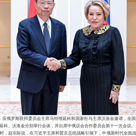
至30日，应俄罗斯联邦委员会主席马特维延科和国家杜马主席沃洛金邀请，
延科、沃洛金分别举行会谈，并出席中俄议会合作委员会第十一次会议。
时，赵乐际说，在习近平主席和普京总统战略引领下，中俄新时代全面