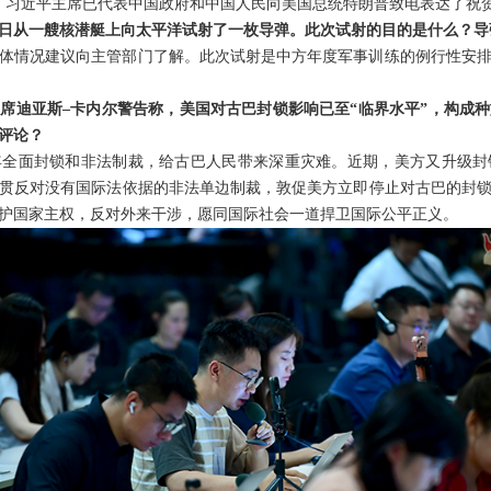
年。习近平主席已代表中国政府和中国人民向美国总统特朗普致电表达了祝
日从一艘核潜艇上向太平洋试射了一枚导弹。此次试射的目的是什么？导
体情况建议向主管部门了解。此次试射是中方年度军事训练的例行性安
席迪亚斯–卡内尔警告称，美国对古巴封锁影响已至“临界水平”，构成种
评论？
年全面封锁和非法制裁，给古巴人民带来深重灾难。近期，美方又升级
贯反对没有国际法依据的非法单边制裁，敦促美方立即停止对古巴的封
护国家主权，反对外来干涉，愿同国际社会一道捍卫国际公平正义。