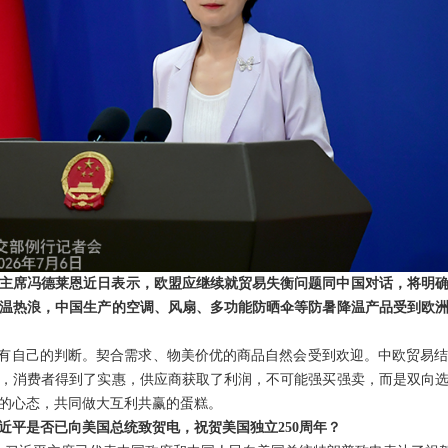
主席冯德莱恩近日表示，欧盟应继续就贸易失衡问题同中国对话，将明
温热浪，中国生产的空调、风扇、多功能防晒伞等防暑降温产品受到欧洲
者有自己的判断。契合需求、物美价优的商品自然会受到欢迎。中欧贸易
，消费者得到了实惠，供应商获取了利润，不可能强买强卖，而是双向
的心态，共同做大互利共赢的蛋糕。
近平是否已向美国总统致贺电，祝贺美国独立250周年？