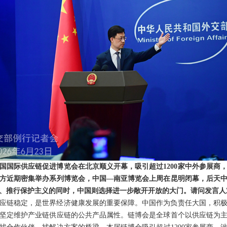
国国际供应链促进博览会在北京顺义开幕，吸引超过1200家中外参展商
方近期密集举办系列博览会，中国—南亚博览会上周在昆明闭幕，后天
”、推行保护主义的同时，中国则选择进一步敞开开放的大门。请问发言人
应链稳定，是世界经济健康发展的重要保障。中国作为负责任大国，积
坚定维护产业链供应链的公共产品属性。链博会是全球首个以供应链为