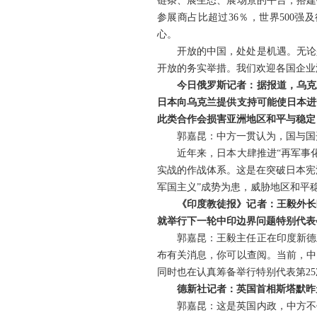
链条、展生态、展场景的平台，搭建
参展商占比超过36％，世界500
心。
开放的中国，处处是机遇。无论
开放的务实举措。我们欢迎各国企业
今日俄罗斯记者：据报道，乌克
日本向乌克兰提供支持可能使日本进
此类合作会损害亚洲地区和平与稳定
郭嘉昆：中方一贯认为，国与国
近年来，日本大肆推进“再军事
实战的作战体系。这是在突破日本宪
军国主义”成势为患，威胁地区和平
《印度教徒报
》
记者：王毅外长
就举行下一轮中印边界问题特别代表
郭嘉昆：王毅主任正在印度新德
布有关消息，你可以查阅。当前，中
同时也在认真筹备举行特别代表第2
德新社记者：英国首相斯塔默昨
郭嘉昆：这是英国内政，中方不