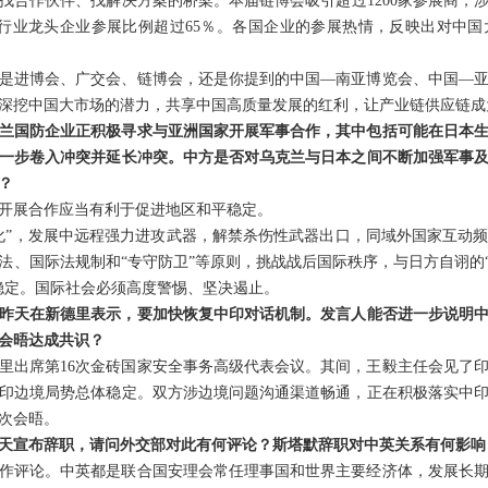
找合作伙伴、找解决方案的桥梁。本届链博会吸引超过1200家参展商，涉
强及行业龙头企业参展比例超过65％。各国企业的参展热情，反映出对中
是进博会、广交会、链博会，还是你提到的中国—南亚博览会、中国—
深挖中国大市场的潜力，共享中国高质量发展的红利，让产业链供应链成
兰国防企业正积极寻求与亚洲国家开展军事合作，其中包括可能在日本
一步卷入冲突并延长冲突。中方是否对乌克兰与日本之间不断加强军事
？
开展合作应当有利于促进地区和平稳定。
化”，发展中远程强力进攻武器，解禁杀伤性武器出口，同域外国家互动
法、国际法规制和“专守防卫”等原则，挑战战后国际秩序，与日方自诩的“
稳定。国际社会必须高度警惕、坚决遏止。
昨天在新德里表示，要加快恢复中印对话机制。发言人能否进一步说明
会晤达成共识？
里出席第16次金砖国家安全事务高级代表会议。其间，王毅主任会见了
印边境局势总体稳定。双方涉边境问题沟通渠道畅通，正在积极落实中印
5次会晤。
天宣布辞职，请问外交部对此有何评论？斯塔默辞职对中英关系有何影响
作评论。中英都是联合国安理会常任理事国和世界主要经济体，发展长