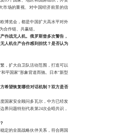
及85个国家、地区和国际组织，外资
国大市场的重视、对中国经济前景的信
亚欧博览会，都是中国扩大高水平对外
为合作链、共赢链。
生产作战无人机。俄罗斯曾多次警告，
及无人机生产合作感到担忧？是否认为
频繁，扩大自卫队活动范围，打造可以
和平国家”形象背道而驰。日本“新型
中方希望恢复哪些对话机制？双方是否
印度国家安全顾问多瓦尔，中方已经发
边界问题特别代表第24次会晤共识，
？
期稳定的全面战略伙伴关系，符合两国