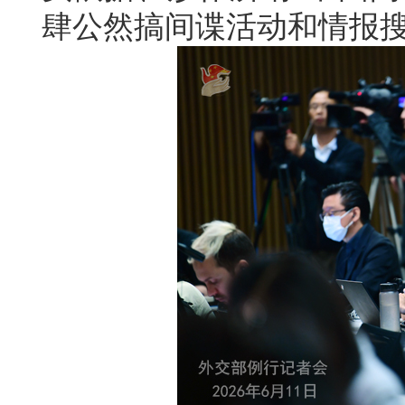
肆公然搞间谍活动和情报