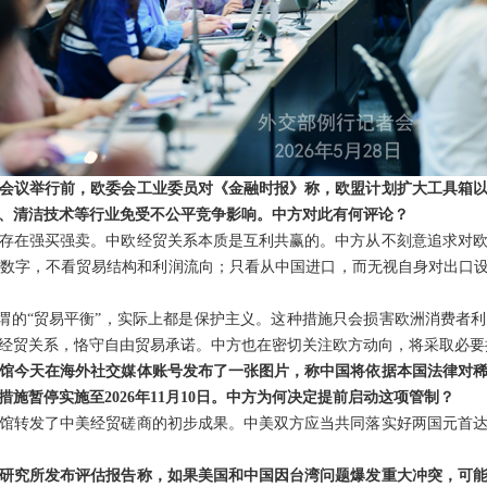
会议举行前，欧委会工业委员对《金融时报》称，欧盟计划扩大工具箱
、清洁技术等行业免受不公平竞争影响。中方对此有何评论？
存在强买强卖。中欧经贸关系本质是互利共赢的。中方从不刻意追求对
数字，不看贸易结构和利润流向；只看从中国进口，而无视自身对出口设
是所谓的“贸易平衡”，实际上都是保护主义。这种措施只会损害欧洲消费者
经贸关系，恪守自由贸易承诺。中方也在密切关注欧方动向，将采取必要
馆今天在海外社交媒体账号发布了一张图片，称中国将依据本国法律对
施暂停实施至2026年11月10日。中方为何决定提前启动这项管制？
馆转发了中美经贸磋商的初步成果。中美双方应当共同落实好两国元首
研究所发布评估报告称，如果美国和中国因台湾问题爆发重大冲突，可