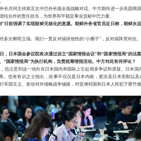
。
外长共同主持第五次中巴外长级全面战略对话。中方期待进一步巩固两
团结合作的责任担当，为世界和平稳定事业贡献中巴力量。
制”日前强调了实现朝鲜无核化的意愿。朝鲜外务省官员近日称，朝鲜永远
已经多次阐明立场。我们一贯反对搞排他性的“小圈子”，反对搞阵营对抗
日，日本国会参议院表决通过设立“国家情报会议”和“国家情报局”的法
心、“国家情报局”为执行机构，负责统筹情报活动。中方对此有何评论？
，也注意到这一动向在日本国内和国际上引起很多争议和质疑。日本国
体系。也有有识之士指出，此事不仅仅是日本内政，更涉及日本宪制以及
行军国主义、发动对外侵略战争铺路，对亚洲邻国和日本人民犯下罄竹