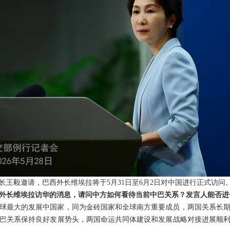
长王毅邀请，巴西外长维埃拉将于5月31日至6月2日对中国进行正式访问
外长维埃拉访华的消息，请问中方如何看待当前中巴关系？发言人能否进
球最大的发展中国家，同为金砖国家和全球南方重要成员，两国关系长
巴关系保持良好发展势头，两国命运共同体建设和发展战略对接进展顺