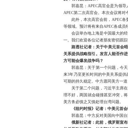
郭嘉昆：APEC高官会是为领导
APEC第二次高官会。本次会议将
此外，本次高官会前，APEC各
等领域。预计将有来自APEC各成员
会议举办地上海是中国最大的经
一。我们欢迎各位记者朋友密切跟踪报
路透社记者：关于中美元首会晤
关系提供战略指引。发言人能否作进
方可能会爆发战争吗？
郭嘉昆：关于第一个问题，今天
来3年乃至更长时间的中美关系提供
可期的持久稳定。中方愿同美方一道
关于第二个问题，习近平主席在
理不好，两国就会碰撞甚至冲突，将
美方务必慎之又慎处理台湾问题。
《纽约时报》记者：中美元首会
郭嘉昆：中方反对美国向中国台
俄新社记者：此前，俄罗斯宣布