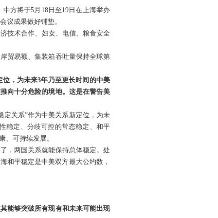
中方将于5月18日至19日在上海举办
人会议成果做好铺垫。
、经济技术合作、妇女、电信、粮食安全
口岸贸易额、集装箱吞吐量保持全球第
定位，为未来3年乃至更长时间的中美
被推向十分危险的境地。这是在警告美
稳定关系”作为中美关系新定位，为未
良性稳定、分歧可控的常态稳定、和平
康、可持续发展。
好了，两国关系就能保持总体稳定。处
台海和平稳定是中美双方最大公约数，
使其能够突破所有现有和未来可能出现