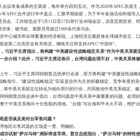
人会议准备成果的主渠道，每年举办四到五次。作为2026年APEC东道主，
对今年APEC合作进行年中盘点，汇聚早期收获，为下半年各场活动和领导
委员会、工作组也会于5月11日至17日举行近40场会议，涉及贸易投资
经济体、秘书处、观察员等超过1000名代表与会。
济中心城市和全球重要的经济枢纽。上海经济总量跻身全球城市前五，
道第二次高官会有关情况，继续关注和支持APEC“中国年”。
，习近平主席指出，将构建“中美建设性战略稳定关系”作为中美关系新
一步介绍？此外，习近平主席还表示，台湾问题处理不好，中美关系将
上午，习近平主席同特朗普总统举行会谈，双方将构建“中美建设性战略
战略指引。“建设性战略稳定”应该是合作为主的积极稳定、竞争有度的
，将中美关系新定位转化为相向而行的行动，共同推动中美关系稳定、健
同特朗普总统会谈中指出，台湾问题是中美关系中最重要的问题。处理
整个中美关系推向十分危险的境地。“台独”与台海和平水火不容，维护
晤是否谈及美对台军售问题？
湾地区出售武器的立场是一贯、明确的。
成功试射“萨尔马特”洲际弹道导弹。普京总统指出，“萨尔马特”的特性