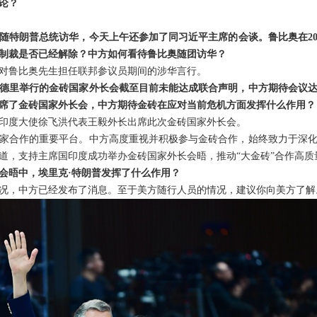
论？
随特朗普总统访华，今天上午还参加了同习近平主席的会谈。鲁比奥在20
制裁是否已经解除？中方如何看待鲁比奥随团访华？
对鲁比奥先生担任联邦参议员期间的涉华言行。
德里举行的金砖国家外长会截至目前未能达成联合声明，中方期待会议
席了金砖国家外长会，中方期待金砖在应对当前危机方面发挥什么作用？
印度大使徐飞洪代表王毅外长出席此次金砖国家外长会。
家合作的重要平台。中方高度重视并积极参与金砖合作，始终致力于深
道，支持主席国印度成功举办金砖国家外长会晤，推动“大金砖”合作高质
会晤中，埃里克·特朗普发挥了什么作用？
况，中方已经发布了消息。至于美方随行人员的情况，建议你向美方了解