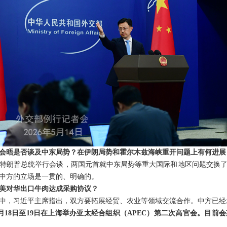
会晤是否谈及中东局势？在伊朗局势和霍尔木兹海峡重开问题上有何进展
特朗普总统举行会谈，两国元首就中东局势等重大国际和地区问题交换
中方的立场是一贯的、明确的。
美对华出口牛肉达成采购协议？
中，习近平主席指出，双方要拓展经贸、农业等领域交流合作。中方已经
月18日至19日在上海举办亚太经合组织（APEC）第二次高官会。目前