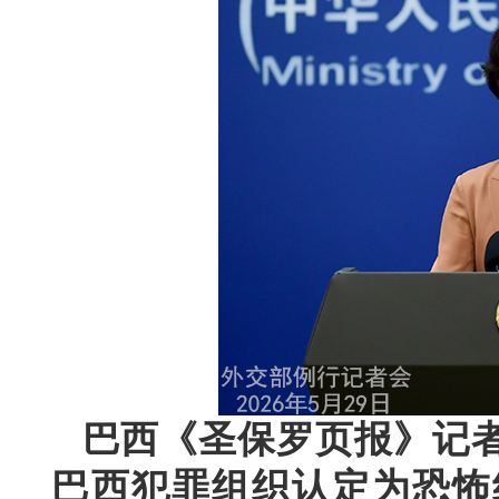
巴西《圣保罗页报》记
巴西犯罪组织认定为恐怖